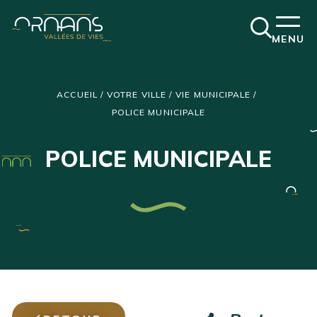
Ouvrir
MENU
la
fenêtre
de
recherch
ACCUEIL
/
VOTRE VILLE
/
VIE MUNICIPALE
/
POLICE MUNICIPALE
POLICE MUNICIPALE