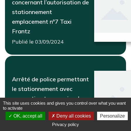
concernant l’autorisation de
stationnement
emplacement n°7 Taxi
Frantz
Consulter
Publié le 03/09/2024
Arrêté de police permettant
le stationnement avec
occupation temporaire du
This site uses cookies and gives you control over what you want
domaine public – Food truck
to activate
OK, accept all
Deny all cookies
Personalize
Publié le 23/02/2024
Démarches
Plan
Signalement
Consulter
Privacy policy
intéractif