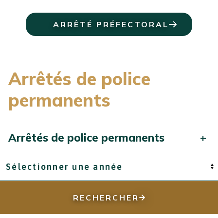
ARRÊTÉ PRÉFECTORAL
Arrêtés de police
permanents
Arrêtés de police permanents
+
Année
RECHERCHER