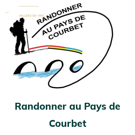
Ouvrir
MENU
la
fenêtre
de
recherch
Randonner au Pays de
Courbet