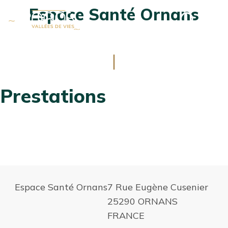
Espace Santé Ornans
Ouvrir
MENU
la
fenêtre
de
ALLER
recherch
AU
CONTENU
Prestations
Espace Santé Ornans
7 Rue Eugène Cusenier
25290 ORNANS
FRANCE