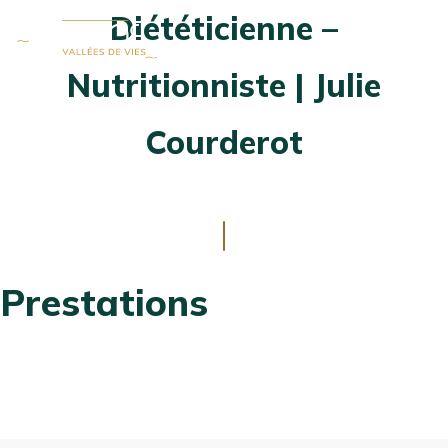
Diététicienne –
Ouvrir
MENU
la
Nutritionniste | Julie
fenêtre
de
Courderot
recherch
ALLER
AU
CONTENU
Prestations