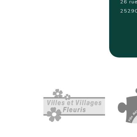
26 rue
2529