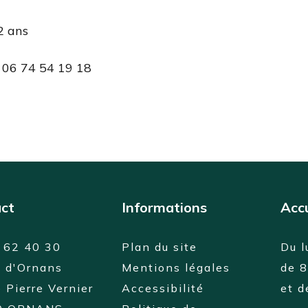
2 ans
 06 74 54 19 18
ct
Informations
Accu
 62 40 30
Plan du site
Du l
e d'Ornans
Mentions légales
de 
 Pierre Vernier
Accessibilité
et 