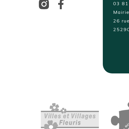
03 81
Mairi
26 rue
2529