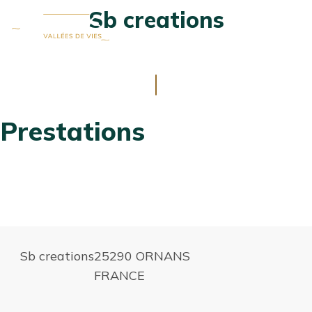
Sb creations
Ouvrir
MENU
la
fenêtre
de
ALLER
recherch
AU
CONTENU
Prestations
Sb creations
25290 ORNANS
FRANCE