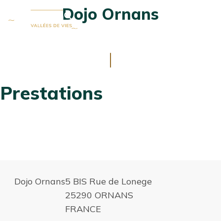
Dojo Ornans
Ouvrir
MENU
la
fenêtre
de
ALLER
recherch
AU
CONTENU
Prestations
Dojo Ornans
5 BIS Rue de Lonege
25290 ORNANS
FRANCE