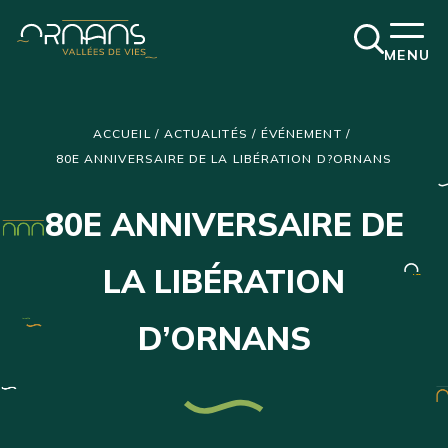
Ouvrir
MENU
la
fenêtre
de
recherch
ACCUEIL
/
ACTUALITÉS
/
ÉVÉNEMENT
/
80E ANNIVERSAIRE DE LA LIBÉRATION D?ORNANS
80E ANNIVERSAIRE DE
LA LIBÉRATION
D’ORNANS